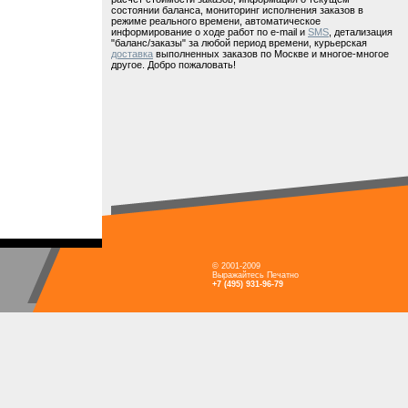
состоянии баланса, мониторинг исполнения заказов в
режиме реального времени, автоматическое
информирование о ходе работ по e-mail и
SMS
, детализация
"баланс/заказы" за любой период времени, курьерская
доставка
выполненных заказов по Москве и многое-многое
другое. Добро пожаловать!
© 2001-2009
Выражайтесь Печатно
+7 (495) 931-96-79