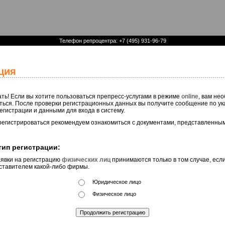
Телефон репроцентра: +7 (495) 931-96-79
ция
ть! Если вы хотите пользоваться препресс-услугами в режиме
online
, вам не
ться. После проверки регистрационных данных вы получите сообщение по ук
егистрации и данными для входа в систему.
регистрироваться рекомендуем ознакомиться с документами, представленны
ип регистрации:
явки на регистрацию
физических лиц
принимаются только в том случае, есл
ставителем какой-либо фирмы.
Юридическое лицо
Физическое лицо