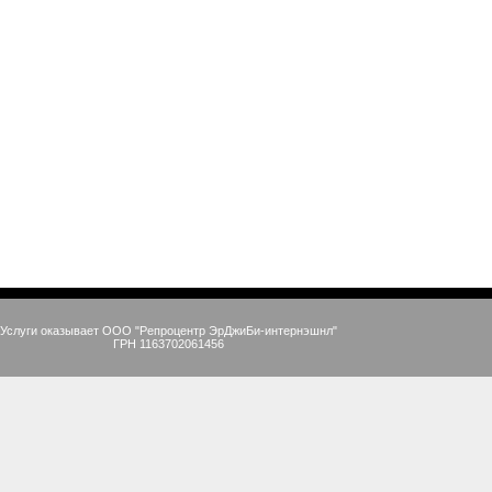
Услуги оказывает ООО "Репроцентр ЭрДжиБи-интернэшнл"
ГРН 1163702061456