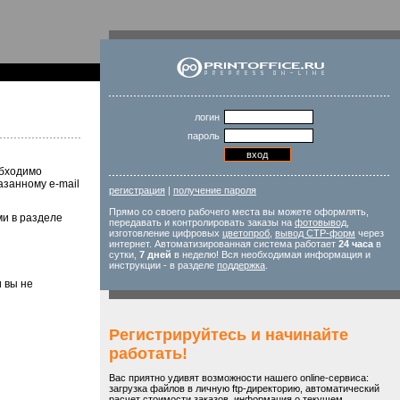
логин
пароль
обходимо
азанному e-mail
регистрация
|
получение пароля
Прямо со своего рабочего места вы можете оформлять,
ми в разделе
передавать и контролировать заказы на
фотовывод
,
изготовление цифровых
цветопроб
,
вывод CTP-форм
через
интернет. Автоматизированная система работает
24 часа
в
сутки,
7 дней
в неделю! Вся необходимая информация и
инструкции - в разделе
поддержка
.
и вы не
Регистрируйтесь и начинайте
работать!
Вас приятно удивят возможности нашего online-сервиса:
загрузка файлов в личную ftp-директорию, автоматический
расчет стоимости заказов, информация о текущем