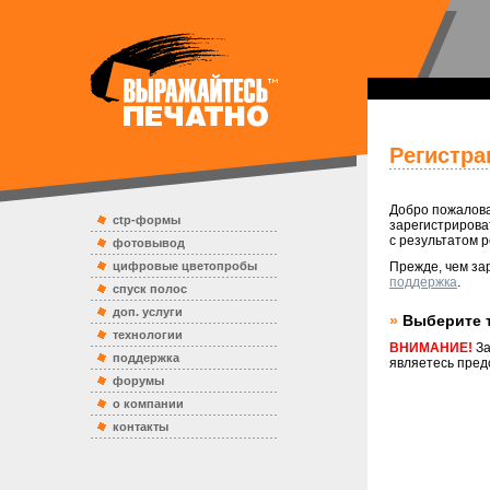
Регистра
Добро пожалова
ctp-формы
зарегистрирова
с результатом р
фотовывод
цифровые цветопробы
Прежде, чем за
поддержка
.
спуск полос
доп. услуги
»
Выберите т
технологии
ВНИМАНИЕ!
За
поддержка
являетесь пред
форумы
о компании
контакты