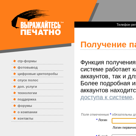
Телефон реп
Получение п
Функция получения
ctp-формы
фотовывод
системе работает 
цифровые цветопробы
аккаунтов, так и д
спуск полос
Более подробная и
доп. услуги
аккаунтов находитс
технологии
доступа к системе
.
поддержка
форумы
о компании
Поля отмеченные
*
обязательны дл
контакты
*
Логин
Логин первично